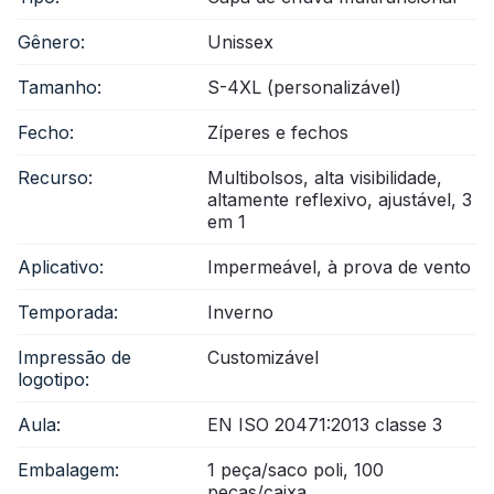
Gênero:
Unissex
Tamanho:
S-4XL (personalizável)
Fecho:
Zíperes e fechos
Recurso:
Multibolsos, alta visibilidade,
altamente reflexivo, ajustável, 3
em 1
Aplicativo:
Impermeável, à prova de vento
Temporada:
Inverno
Impressão de
Customizável
logotipo:
Aula:
EN ISO 20471:2013 classe 3
Embalagem:
1 peça/saco poli, 100
peças/caixa