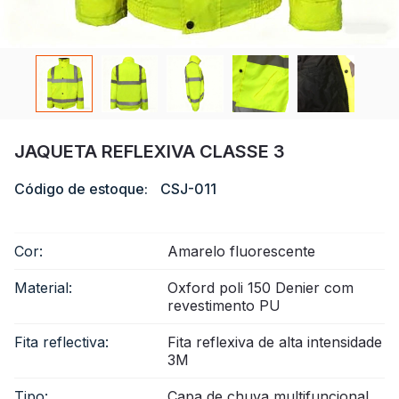
Certificado
Catálogo
Vídeo
Contato
JAQUETA REFLEXIVA CLASSE 3
Código de estoque:
CSJ-011
Cor:
Amarelo fluorescente
Material:
Oxford poli 150 Denier com
revestimento PU
Fita reflectiva:
Fita reflexiva de alta intensidade
3M
Tipo:
Capa de chuva multifuncional