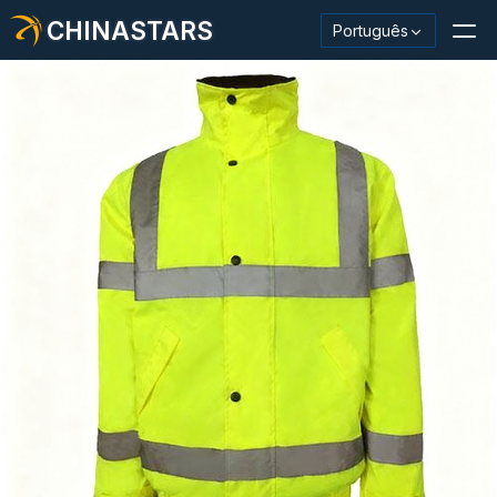
CHINASTARS
Português
Material/fita reflexiva
Tecido reflexivo da moda
Roupas de segurança
Material que brilha no escuro
Acabamento Industrial Wash
Sobre CHINASTARS
Novo produto