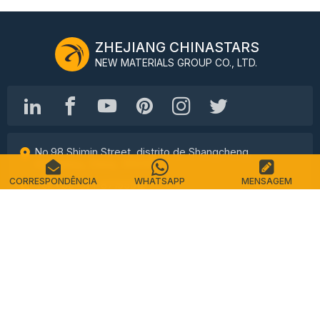
ZHEJIANG CHINASTARS
NEW MATERIALS GROUP CO., LTD.
No.98 Shimin Street, distrito de Shangcheng,
Hangzhou, China, 310016
CORRESPONDÊNCIA
WHATSAPP
MENSAGEM
Tel: +86-571-87155512
E-mail: info@chinastars.com.cn
Lar
Produtos
Perguntas frequentes
Catálogo
Contato
Mapa do site
política de Privacidade
Termos de serviço