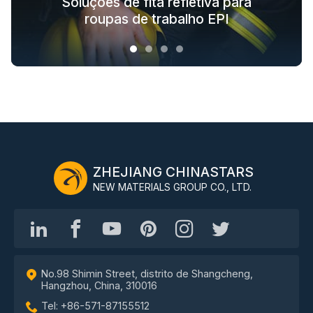
Soluções de roupas de segurança
Soluções de tecido que brilha no
Soluções têxteis reflexivas para
Soluções de fita refletiva para
para toda a cadeia da indústria
roupas de moda ao ar livre
roupas de trabalho EPI
escuro para agasalhos
ZHEJIANG CHINASTARS
NEW MATERIALS GROUP CO., LTD.
No.98 Shimin Street, distrito de Shangcheng,
Hangzhou, China, 310016
Tel: +86-571-87155512