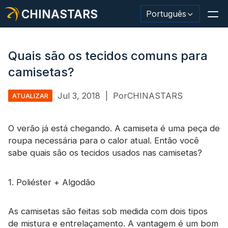
CHINASTARS
Português
Quais são os tecidos comuns para
camisetas?
Material/fita reflexiva
Jul 3, 2018
|
PorCHINASTARS
ATUALIZAR
Tecido reflexivo da moda
O verão já está chegando. A camiseta é uma peça de
Roupas de segurança
roupa necessária para o calor atual. Então você
Material que brilha no escuro
sabe quais são os tecidos usados ​​nas camisetas?
Acabamento Industrial Wash
1. Poliéster + Algodão
Sobre CHINASTARS
As camisetas são feitas sob medida com dois tipos
Novo produto
de mistura e entrelaçamento. A vantagem é um bom