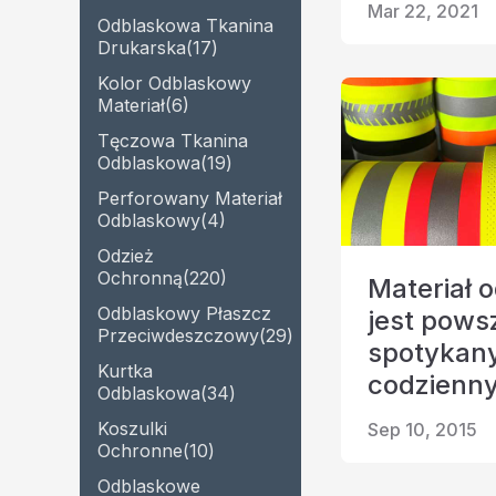
Mar 22, 2021
Odblaskowa Tkanina
Drukarska
(17)
Kolor Odblaskowy
Materiał
(6)
Tęczowa Tkanina
Odblaskowa
(19)
Perforowany Materiał
Odblaskowy
(4)
Odzież
Ochronną
(220)
Materiał 
Odblaskowy Płaszcz
jest pows
Przeciwdeszczowy
(29)
spotykany
Kurtka
codzienn
Odblaskowa
(34)
Koszulki
Sep 10, 2015
Ochronne
(10)
Odblaskowe