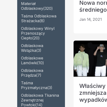
Nowa no
Perforowana tkanina
Materiał
Odblaskowa przędza
odblaskowa
Odblaskowy
(320)
średniego
Tęczowa tk
Taśma Odblaskowa
Taśma pryzmatyczna
Jan 14, 2021
Strażacka
(8)
materiału świecącego w
Odblaskowy Winyl
ciemności
Przenoszący
Ciepło
(20)
Odblaskowa
Wstążka
(3)
Odblaskowe
Lamówki
(10)
Odblaskowa
Przędza
(7)
Taśma
Właściwy 
Pryzmatyczna
(3)
zmniejsza
Odblaskowa Tkanina
wypadkó
Zewnętrznej
Powłoki
(14)