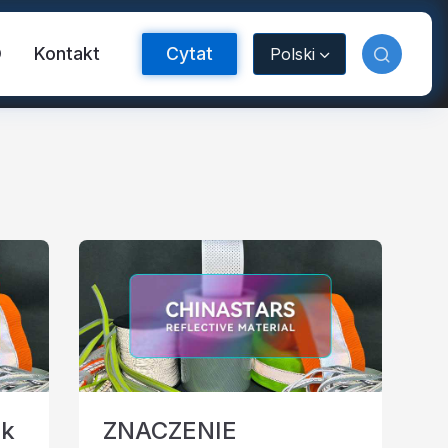
O
Kontakt
Cytat
Polski
aśma odblaskowa FR
ek
ZNACZENIE