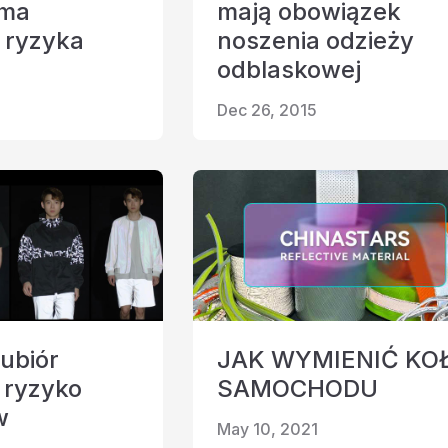
rma
mają obowiązek
 ryzyka
noszenia odzieży
anina odblaskowa
odblaskowej
Dec 26, 2015
ubiór
JAK WYMIENIĆ KO
 ryzyko
SAMOCHODU
w
May 10, 2021