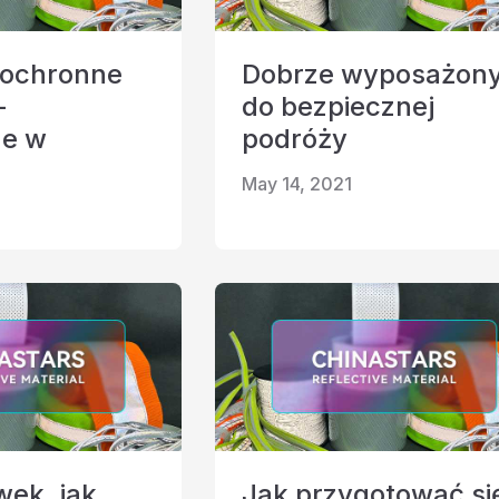
 ochronne
Dobrze wyposażon
–
do bezpiecznej
ne w
podróży
May 14, 2021
ek, jak
Jak przygotować si