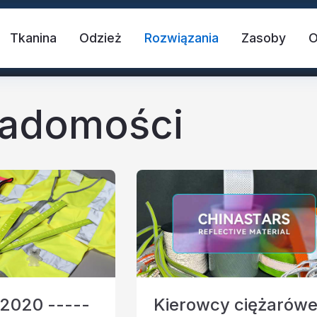
Tkanina
Odzież
Rozwiązania
Zasoby
iadomości
 tkanina
Kamizelka bezpieczeństwa
T
blaskowy
Odblaskowy winyl termotransferowy
2020 -----
Kierowcy ciężarów