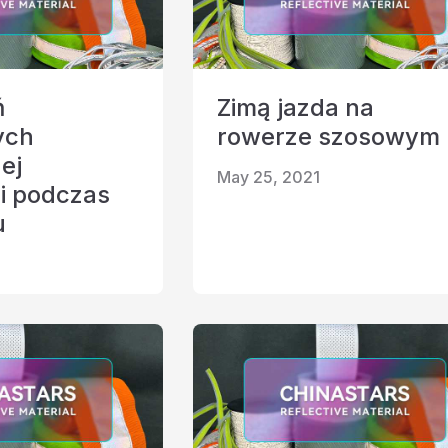
ń
Zimą jazda na
ych
rowerze szosowym
ej
May 25, 2021
i podczas
u