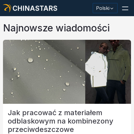
CHINASTARS
Polski
Najnowsze wiadomości
Materiał odblaskowy/taśma
Modna tkanina odblaskowa
Odzież ochronna
Materiał świecący w ciemności
Przemysłowe mycie wykończeniowe
Jak pracować z materiałem
Informacje o CHINASTARS
odblaskowym na kombinezony
Nowy produkt
przeciwdeszczowe