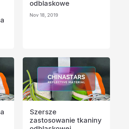
odblaskowe
Nov 18, 2019
na
za
Szersze
zastosowanie tkaniny
odblaskowej