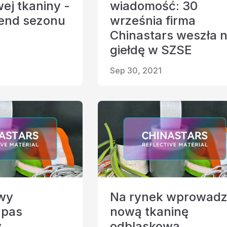
ej tkaniny -
wiadomość: 30
rend sezonu
września firma
anina odblaskowa
Chinastars weszła 
giełdę w SZSE
Sep 30, 2021
wy
Na rynek wprowad
 pas
nową tkaninę
y
odblaskową