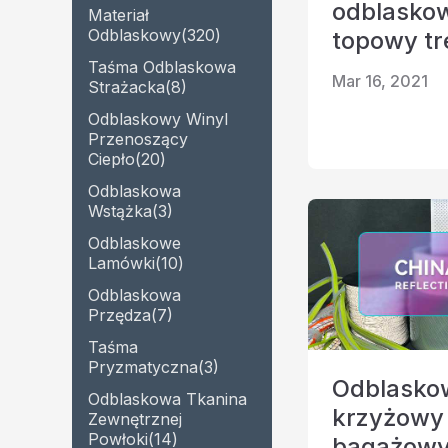
odblaskow
Perforowana tkanina
Materiał
Odblaskowa przędza
odblaskowa
Odblaskowy
(320)
topowy t
Tęczowa tk
Taśma Odblaskowa
Taśma pryzmatyczna
Mar 16, 2021
Strażacka
(8)
materiału świecącego w
Odblaskowy Winyl
ciemności
Przenoszący
Ciepło
(20)
Odblaskowa
Wstążka
(3)
Odblaskowe
Lamówki
(10)
Odblaskowa
Przędza
(7)
Taśma
Pryzmatyczna
(3)
Odblasko
Odblaskowa Tkanina
krzyżowy
Zewnętrznej
Powłoki
(14)
bagażow