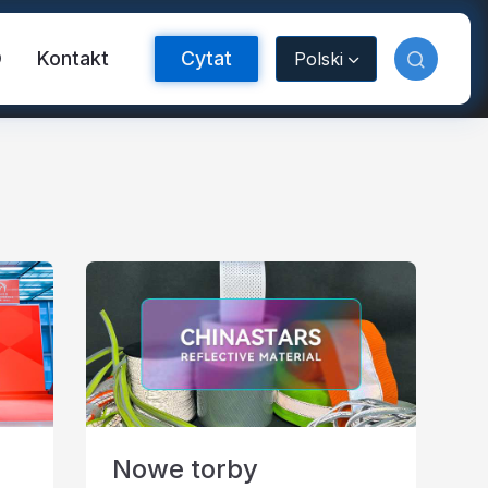
O
Kontakt
Cytat
Polski
aśma odblaskowa FR
Nowe torby