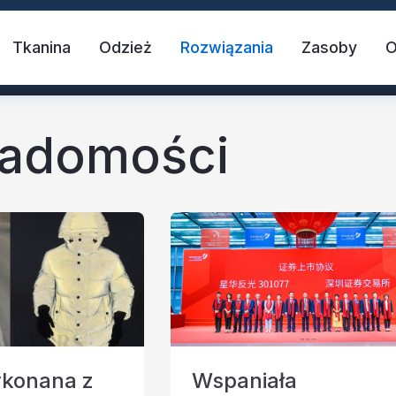
Tkanina
Odzież
Rozwiązania
Zasoby
iadomości
 tkanina
Kamizelka bezpieczeństwa
T
blaskowy
Odblaskowy winyl termotransferowy
ykonana z
Wspaniała