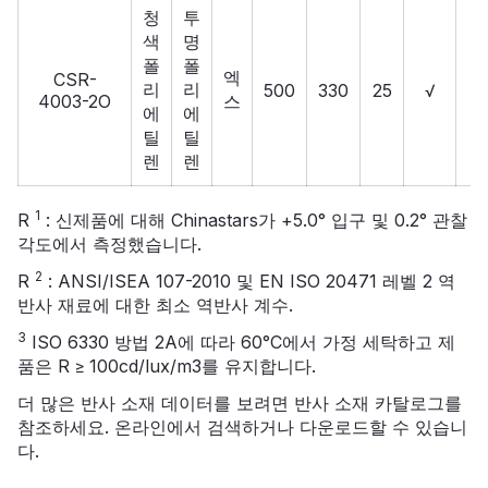
청
투
색
명
폴
폴
엑
CSR-
리
리
500
330
25
√
4003-2O
스
에
에
틸
틸
렌
렌
1
R
: 신제품에 대해 Chinastars가 +5.0° 입구 및 0.2° 관찰
각도에서 측정했습니다.
2
R
: ANSI/ISEA 107-2010 및 EN ISO 20471 레벨 2 역
반사 재료에 대한 최소 역반사 계수.
3
ISO 6330 방법 2A에 따라 60°C에서 가정 세탁하고 제
품은 R ≥ 100cd/lux/m3를 유지합니다.
더 많은 반사 소재 데이터를 보려면
반사 소재 카탈로그를
참조하세요. 온라인에서 검색하거나 다운로드할 수 있습니
다.