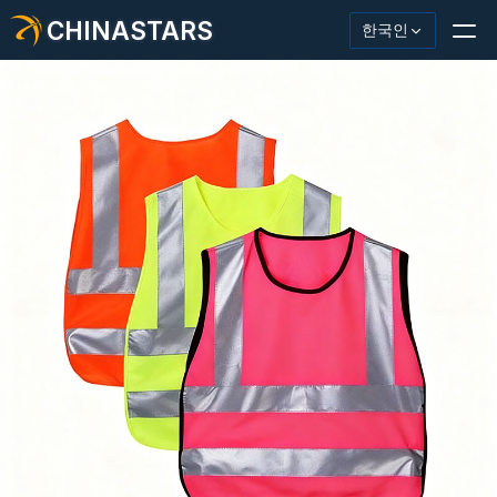
CHINASTARS
한국인
반사재/테이프
패션 반사 직물
안전복
어둠 속에서 빛나는 소재
산업용 세척 트림
CHINASTARS 정보
새로운 제품