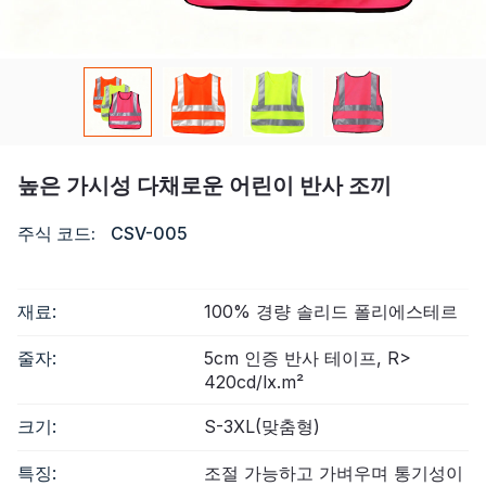
자격증
목록
비디오
높은 가시성 다채로운 어린이 반사 조끼
연락하다
주식 코드:
CSV-005
재료:
100% 경량 솔리드 폴리에스테르
줄자:
5cm 인증 반사 테이프, R>
420cd/lx.m²
크기:
S-3XL(맞춤형)
특징:
조절 가능하고 가벼우며 통기성이