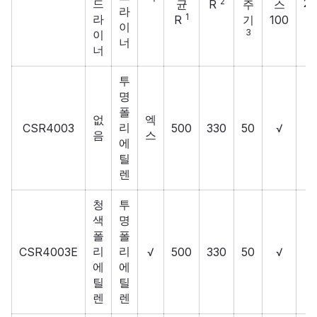
2
20
드
균
R
주
스
라
1
라
R
기
100
이
3
이
너
너
투
명
폴
없
엑
리
CSR4003
500
330
50
√
음
스
에
틸
렌
청
투
색
명
폴
폴
리
리
CSR4003E
√
500
330
50
√
에
에
틸
틸
렌
렌