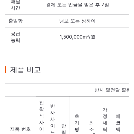
배달
결제 또는 입금을 받은 후 7일
시간
출발항
닝보 또는 상하이
공급
1,500,000m²/월
능력
제품 비교
반사 열전달 필름
접
반
착
가
사
식
초
정
에
사
사
기
최
세
코
이
탄
제품 번호
이
평
소
탁
텍
I
드
력