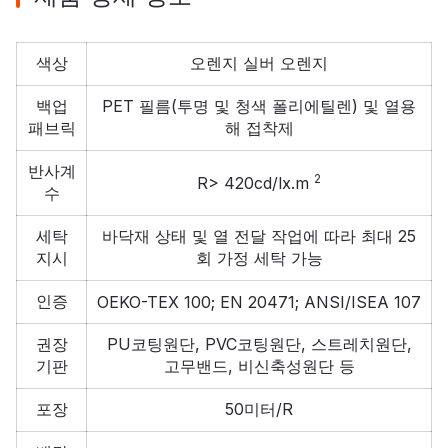
색상
오렌지 실버 오렌지
백업
PET 필름(투명 및 청색 폴리에틸렌) 및 열용
패브릭
해 접착제
반사계
2
R> 420cd/lx.m
수
세탁
바닥재 상태 및 열 전달 작업에 따라 최대 25
지시
회 가정 세탁 가능
인증
OEKO-TEX 100; EN 20471; ANSI/ISEA 107
권장
PU코팅원단, PVC코팅원단, 스트레치원단,
기판
고무밴드, 비신축성원단 등
포장
50미터/R