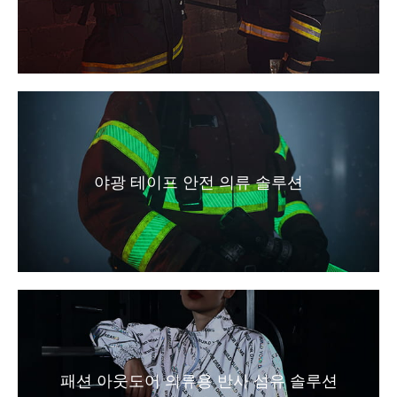
야광 테이프 안전 의류 솔루션
패션 아웃도어 의류용 반사 섬유 솔루션