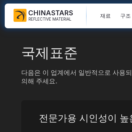
CHINASTARS
재료
구조
REFLECTIVE MATERIAL
PPE용 반사 원단
어두운 직물에 빛을 발합니다
안전 조끼
자주 묻는 질문
인증서
국제표준
산업용 세척 테이프
무지개 반사 원단
하이비스 재킷
신제품
목록
FR 반사 테이프
반사 인쇄 직물
안전바지
비디오
국제표준
다음은 이 업계에서 일반적으로 사용되
의해 주세요.
열전달 비닐 및 로고
실버 반사 직물
안전 비옷
블로그
반사 리본
컬러 반사 원단
안전 셔츠 & 스웻셔츠
빠른 링크:
반사 직물
반사 배관
그라데이션 반사 원단
안전 작업복
전문가용 시인성이 높
반사 원사
천공된 반사 직물
무지개 반사