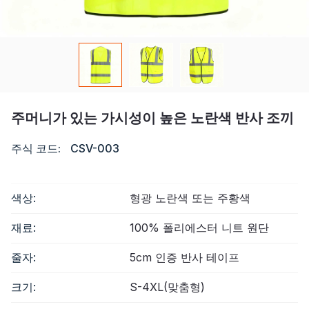
자격증
목록
비디오
주머니가 있는 가시성이 높은 노란색 반사 조끼
연락하다
주식 코드:
CSV-003
색상:
형광 노란색 또는 주황색
재료:
100% 폴리에스터 니트 원단
줄자:
5cm 인증 반사 테이프
크기:
S-4XL(맞춤형)