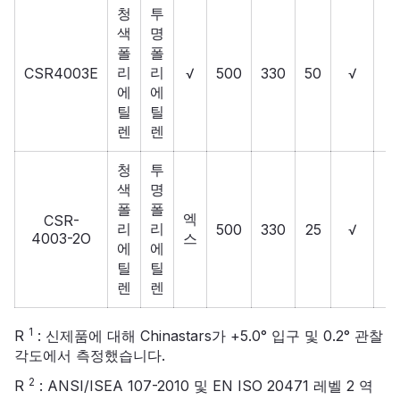
청
투
색
명
폴
폴
리
리
CSR4003E
√
500
330
50
√
에
에
틸
틸
렌
렌
청
투
색
명
폴
폴
엑
CSR-
리
리
500
330
25
√
4003-2O
스
에
에
틸
틸
렌
렌
1
R
: 신제품에 대해 Chinastars가 +5.0° 입구 및 0.2° 관찰
각도에서 측정했습니다.
2
R
: ANSI/ISEA 107-2010 및 EN ISO 20471 레벨 2 역