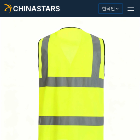
CHINASTARS
한국인
반사재/테이프
패션 반사 직물
안전복
어둠 속에서 빛나는 소재
산업용 세척 트림
CHINASTARS 정보
새로운 제품