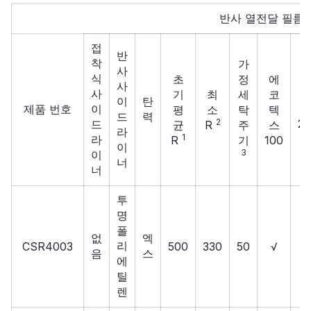
반사 열전달 필름
접
반
착
가
사
식
초
정
에
사
사
기
최
세
코
이
탄
제품 번호
이
평
소
탁
텍
I
드
력
2
20
드
균
R
주
스
라
1
라
R
기
100
이
3
이
너
너
투
명
폴
없
엑
리
CSR4003
500
330
50
√
음
스
에
틸
렌