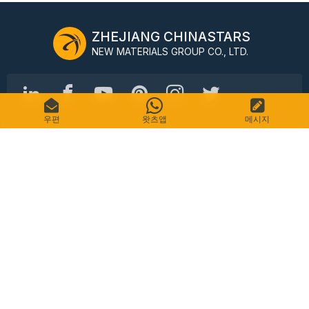
ZHEJIANG CHINASTARS
NEW MATERIALS GROUP CO., LTD.
우편
왓츠앱
메시지
No.98 Shimin Street, 상청 구, 항저우 / 항주, 중국, 310016
전화: +86-571-87155512
이메일: info@chinastars.com.cn
집
제품
자주 묻는 질문
목록
연락하다
사이트맵
개인 정보 정책
서비스 약관
저작권 © CHINASTARS. 판권 소유.