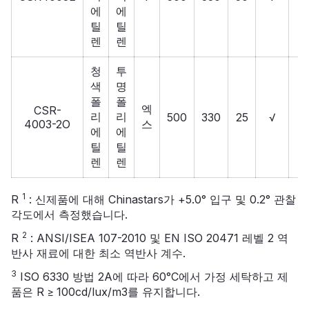
에
에
틸
틸
렌
렌
청
투
색
명
폴
폴
엑
CSR-
리
리
500
330
25
√
4003-2O
스
에
에
틸
틸
렌
렌
1
R
: 신제품에 대해 Chinastars가 +5.0° 입구 및 0.2° 관찰
각도에서 측정했습니다.
2
R
: ANSI/ISEA 107-2010 및 EN ISO 20471 레벨 2 역
반사 재료에 대한 최소 역반사 계수.
3
ISO 6330 방법 2A에 따라 60°C에서 가정 세탁하고 제
품은 R ≥ 100cd/lux/m3를 유지합니다.