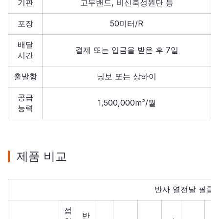
기판
고무밴드, 비신축성원단 등
포장
50미터/R
배달
결제 또는 입금을 받은 후 7일
시간
출발항
닝보 또는 상하이
공급
1,500,000m²/월
능력
제품 비교
반사 열전달 필름
접
반