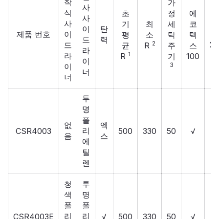
착
가
사
식
초
정
에
사
사
기
최
세
코
이
탄
제품 번호
이
평
소
탁
텍
I
드
력
2
20
드
균
R
주
스
라
1
라
R
기
100
이
3
이
너
너
투
명
폴
없
엑
리
CSR4003
500
330
50
√
음
스
에
틸
렌
청
투
색
명
폴
폴
리
리
CSR4003E
√
500
330
50
√