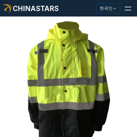
CHINASTARS
한국인
반사재/테이프
패션 반사 직물
안전복
어둠 속에서 빛나는 소재
산업용 세척 트림
CHINASTARS 정보
새로운 제품