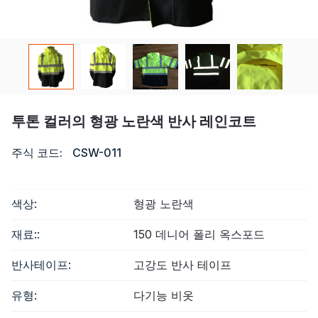
자격증
목록
비디오
투톤 컬러의 형광 노란색 반사 레인코트
연락하다
주식 코드:
CSW-011
색상:
형광 노란색
재료::
150 데니어 폴리 옥스포드
반사테이프:
고강도 반사 테이프
유형:
다기능 비옷