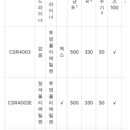
20
드
균
R
주
스
라
1
라
R
기
100
이
3
이
너
너
투
명
폴
없
엑
리
CSR4003
500
330
50
√
음
스
에
틸
렌
청
투
색
명
폴
폴
리
리
CSR4003E
√
500
330
50
√
에
에
틸
틸
렌
렌