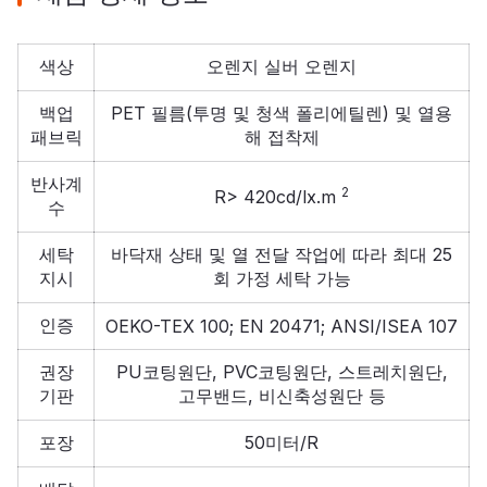
색상
오렌지 실버 오렌지
백업
PET 필름(투명 및 청색 폴리에틸렌) 및 열용
패브릭
해 접착제
반사계
2
R> 420cd/lx.m
수
세탁
바닥재 상태 및 열 전달 작업에 따라 최대 25
지시
회 가정 세탁 가능
인증
OEKO-TEX 100; EN 20471; ANSI/ISEA 107
권장
PU코팅원단, PVC코팅원단, 스트레치원단,
기판
고무밴드, 비신축성원단 등
포장
50미터/R