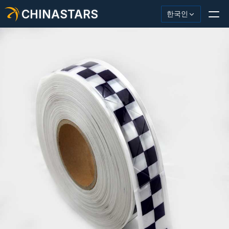
CHINASTARS
한국인
반사재/테이프
패션 반사 직물
안전복
어둠 속에서 빛나는 소재
산업용 세척 트림
CHINASTARS 정보
새로운 제품