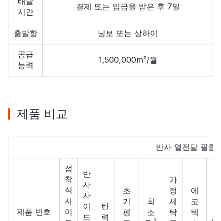
배달
결제 또는 입금을 받은 후 7일
시간
출발항
닝보 또는 상하이
공급
1,500,000m²/월
능력
제품 비교
반사 열전달 필름
접
반
착
가
사
식
초
정
에
사
사
기
최
세
코
이
탄
제품 번호
이
평
소
탁
텍
I
드
력
2