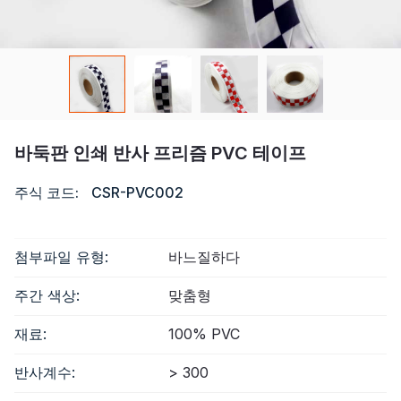
자격증
목록
비디오
바둑판 인쇄 반사 프리즘 PVC 테이프
연락하다
주식 코드:
CSR-PVC002
첨부파일 유형:
바느질하다
주간 색상:
맞춤형
재료:
100% PVC
반사계수:
> 300