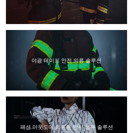
야광 테이프 안전 의류 솔루션
패션 아웃도어 의류용 반사 섬유 솔루션