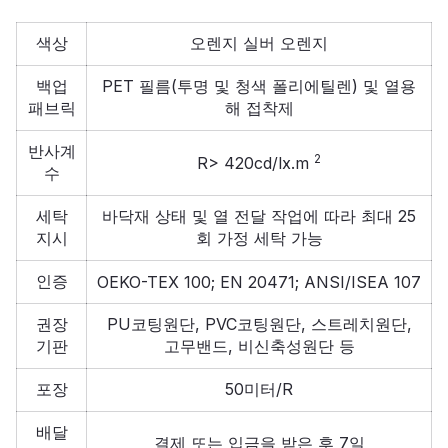
색상
오렌지 실버 오렌지
백업
PET 필름(투명 및 청색 폴리에틸렌) 및 열용
패브릭
해 접착제
반사계
2
R> 420cd/lx.m
수
세탁
바닥재 상태 및 열 전달 작업에 따라 최대 25
지시
회 가정 세탁 가능
인증
OEKO-TEX 100; EN 20471; ANSI/ISEA 107
권장
PU코팅원단, PVC코팅원단, 스트레치원단,
기판
고무밴드, 비신축성원단 등
포장
50미터/R
배달
결제 또는 입금을 받은 후 7일