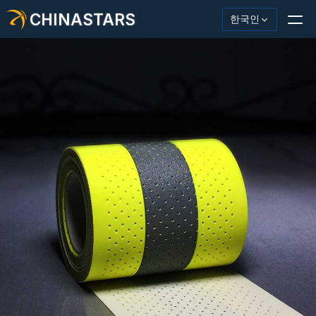
CHINASTARS
한국인
반사재/테이프
패션 반사 직물
안전복
어둠 속에서 빛나는 소재
산업용 세척 트림
CHINASTARS 정보
새로운 제품