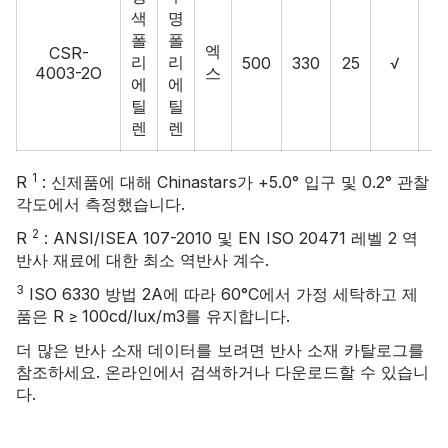
색
명
폴
폴
엑
CSR-
리
리
500
330
25
√
4003-2O
스
에
에
틸
틸
렌
렌
1
R
: 신제품에 대해 Chinastars가 +5.0° 입구 및 0.2° 관찰
각도에서 측정했습니다.
2
R
: ANSI/ISEA 107-2010 및 EN ISO 20471 레벨 2 역
반사 재료에 대한 최소 역반사 계수.
3
ISO 6330 방법 2A에 따라 60°C에서 가정 세탁하고 제
품은 R ≥ 100cd/lux/m3를 유지합니다.
더 많은 반사 소재 데이터를 보려면
반사 소재 카탈로그를
참조하세요. 온라인에서 검색하거나 다운로드할 수 있습니
다.