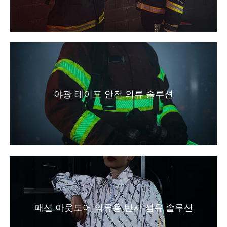
야광 테이프 안전 의류 솔루션
패션 아웃도어 의류용 반사 섬유 솔루션