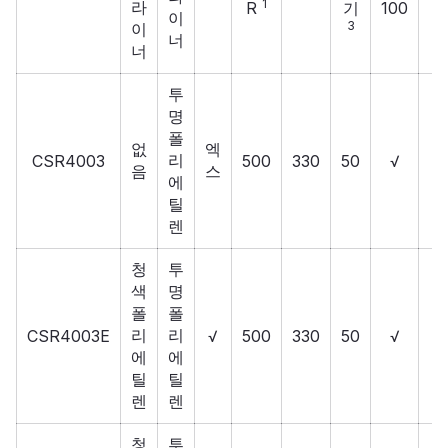
1
라
R
기
100
이
3
이
너
너
투
명
폴
없
엑
리
CSR4003
500
330
50
√
음
스
에
틸
렌
청
투
색
명
폴
폴
리
리
CSR4003E
√
500
330
50
√
에
에
틸
틸
렌
렌
청
투