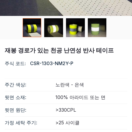
자격증
목록
비디오
재봉 경로가 있는 천공 난연성 반사 테이프
연락하다
주식 코드:
CSR-1303-NM2Y-P
주간 색상:
노란색 - 은색
뒷면 소재:
100% 아라미드 또는 면
뒷면 원단:
>330CPL
가정 세탁 주기:
>25 사이클