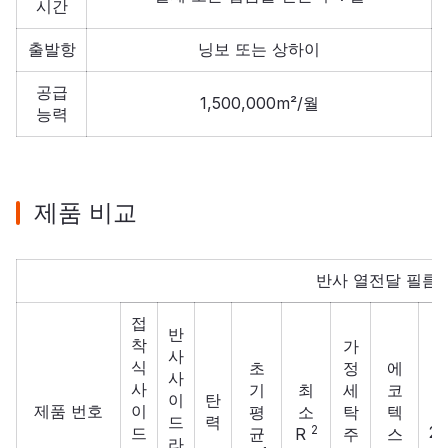
시간
출발항
닝보 또는 상하이
공급
1,500,000m²/월
능력
제품 비교
반사 열전달 필름
접
반
착
가
사
식
초
정
에
사
사
기
최
세
코
이
탄
제품 번호
이
평
소
탁
텍
I
드
력
2
20
드
균
R
주
스
라