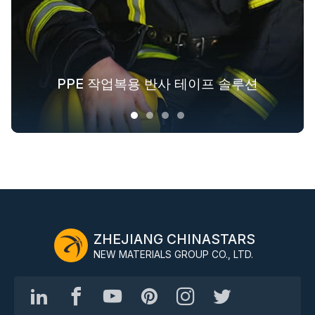
패션 아웃도어 의류를 위한 반사 섬유 솔
PPE 작업복용 반사 테이프 솔루션
겉옷을 위한 야광 패브릭 솔루션
산업 전반에 걸친 안전복 솔루션
루션
ZHEJIANG CHINASTARS
NEW MATERIALS GROUP CO., LTD.