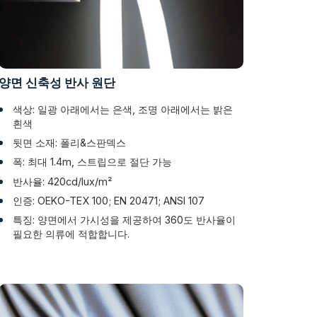
양면 신축성 반사 원단
색상: 일광 아래에서는 은색, 조명 아래에서는 밝은
흰색
뒷면 소재: 폴리&스판덱스
폭: 최대 1.4m, 스트립으로 절단 가능
반사율: 420cd/lux/m²
인증: OEKO-TEX 100; EN 20471; ANSI 107
특징: 양면에서 가시성을 제공하여 360도 반사율이
필요한 의류에 적합합니다.