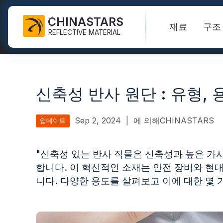
CHINASTARS
재료
구조
REFLECTIVE MATERIAL
PPE용 반사 원단
어두운 직물에 빛을 발합니다
안전 조끼
자주 묻는 질문
인증서
신축성 반사 원단 : 유형, 
산업용 세척 테이프
무지개 반사 원단
하이비스 재킷
신제품
목록
FR 반사 테이프
반사 인쇄 직물
안전바지
비디오
국제표준
Sep 2, 2024
|
에 의해CHINASTARS
업데이트
열전달 비닐 및 로고
실버 반사 직물
안전 비옷
블로그
"신축성 있는 반사 직물은 신축성과 높은 가
반사 리본
컬러 반사 원단
안전 셔츠 & 스웻셔츠
합니다. 이 혁신적인 소재는 안전 장비와 현
빠른 링크:
반사 직물
니다. 다양한 용도를 살펴보고 이에 대한 몇 
반사 배관
그라데이션 반사 원단
안전 작업복
반사 원사
천공된 반사 직물
무지개 반사