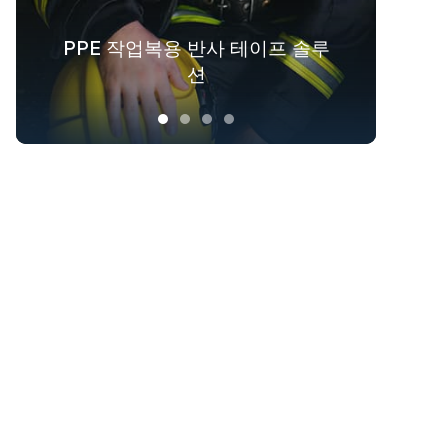
PPE 작업복용 반사 테이프 솔루
패션 아웃도어 의류를 위한 반사
겉옷을 위한 야광 패브릭 솔루션
산업 전반에 걸친 안전복 솔루션
섬유 솔루션
션