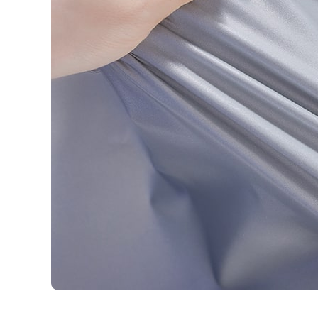
프리즘 테이프
야광 소재