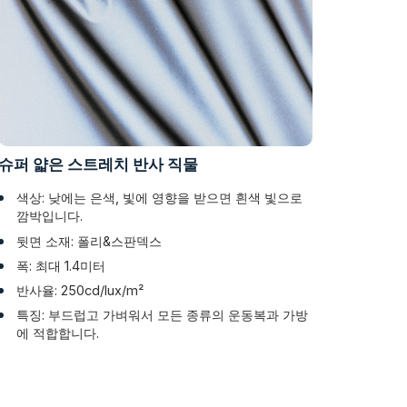
슈퍼 얇은 스트레치 반사 직물
색상: 낮에는 은색, 빛에 영향을 받으면 흰색 빛으로
깜박입니다.
뒷면 소재: 폴리&스판덱스
폭: 최대 1.4미터
반사율: 250cd/lux/m²
특징: 부드럽고 가벼워서 모든 종류의 운동복과 가방
에 적합합니다.