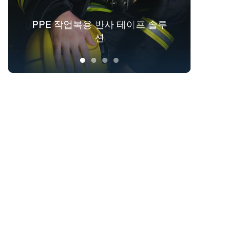
PPE 작업복용 반사 테이프 솔루
패션 아웃도어 의류를 위한 반사
겉옷을 위한 야광 패브릭 솔루션
산업 전반에 걸친 안전복 솔루션
섬유 솔루션
션