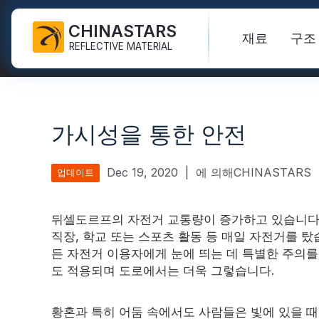
CHINASTARS
재료
구조
REFLECTIVE MATERIAL
PPE용 반사 원단
어두운 직물에 빛을 발합니다
안전 조끼
자주 묻는 질문
인증서
가시성을 통한 안전
산업용 세척 테이프
무지개 반사 원단
하이비스 재킷
신제품
목록
FR 반사 테이프
반사 인쇄 직물
안전바지
비디오
국제표준
Dec 19, 2020
|
에 의해CHINASTARS
업데이트
열전달 비닐 및 로고
실버 반사 직물
안전 비옷
블로그
뒤셀도르프의 자전거 교통량이 증가하고 있습니다.
반사 리본
컬러 반사 원단
안전 셔츠 & 스웻셔츠
직장, 학교 또는 스포츠 활동 등 매일 자전거를 탔
빠른 링크:
반사 직물
든 자전거 이용자에게 눈에 띄는 데 특별한 주의를
반사 배관
그라데이션 반사 원단
안전 작업복
도 적용되며 도로에서는 더욱 그렇습니다.
반사 원사
천공된 반사 직물
무지개 반사
황혼과 특히 어둠 속에서도 사람들은 빛에 있을 때