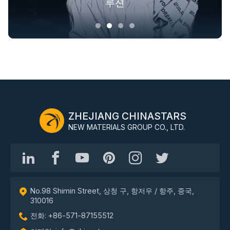
PPE 작업복용 반사 테이프 솔루션
겉옷을 위한 야광 패브릭 솔루션
산업 전반에 걸친 안전복 솔루션
루션
ZHEJIANG CHINASTARS
NEW MATERIALS GROUP CO., LTD.
No.98 Shimin Street, 상청 구, 항저우 / 항주, 중국,
310016
전화: +86-571-87155512