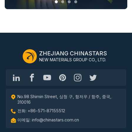
ZHEJIANG CHINASTARS
NEW MATERIALS GROUP CO., LTD.
No.98 Shimin Street, 상청 구, 항저우 / 항주, 중국,
310016
전화: +86-571-87155512
이메일: info@chinastars.com.cn