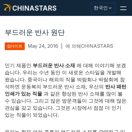
CHINASTARS
한국인
부드러운 반사 원단
May 24, 2016
|
에 의해CHINASTARS
업데이트
반사재/테이프
패션 반사 직물
인기 제품인
부드러운 반사 소재
에 대해 이야기해 보겠
습니다. 우리는 수년 동안 이 새로운 스타일을 개발해
안전복
왔습니다. 중국이나 해외의 직물 박람회나 박람회에 참
석하면 운동복의 부드러운 반사 소재, 우산의
반사 패턴
어둠 속에서 빛나는 소재
인쇄가 있는 직물
과 같은 향상된 반사 소재를 많이 볼
수 있습니다. 그리고 많은 방문객들이 그것에 대해 많은
산업용 세척 트림
관심을 갖고 있습니다. 그것은 시장에서 점점 더 인기
있는 직물이 되었습니다.
CHINASTARS 정보
새로운 제품
우리는 현재 여러 종류의 부드러운 소재를 판매하고 있