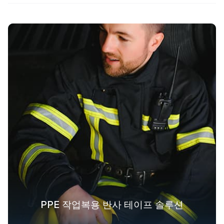
패션 아웃도어 의류를 위한 반사 섬유 솔
PPE 작업복용 반사 테이프 솔루션
겉옷을 위한 야광 패브릭 솔루션
산업 전반에 걸친 안전복 솔루션
루션