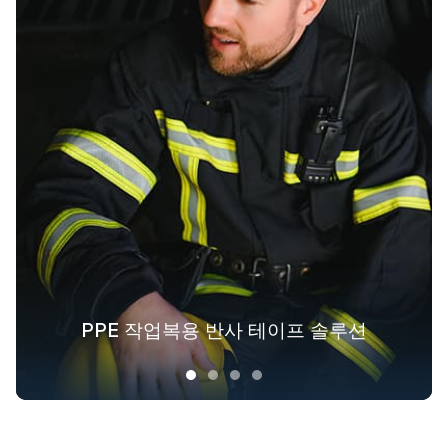
패션 아웃도어 의류를 위한 반사 섬유 솔
PPE 작업복용 반사 테이프 솔루션
겉옷을 위한 야광 패브릭 솔루션
산업 전반에 걸친 안전복 솔루션
루션