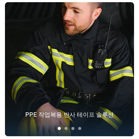
패션 아웃도어 의류를 위한 반사 섬유 솔
PPE 작업복용 반사 테이프 솔루션
겉옷을 위한 야광 패브릭 솔루션
산업 전반에 걸친 안전복 솔루션
루션