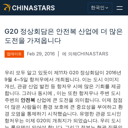
CHINASTARS
한국인
G20 정상회담은 안전복 산업에 더 많은
도전을 가져옵니다
반사재/테이프
Feb 29, 2016
|
에 의해CHINASTARS
업데이트
패션 반사 직물
우리 모두 알고 있듯이 제11차 G20 정상회담이 2016년
안전복
9월 4~5일 항저우에서 개최됩니다. 이는 도시 이미지
개선, 관광 산업 발전 등 항저우 시에 많은 기회를 제공
어둠 속에서 빛나는 소재
합니다. 그러나 동시에 , 이는 또한 항저우나 주변 도시
산업용 세척 트림
주변의
안전복
산업에 큰 도전을 의미합니다.
이제 점점
더 많은 사람들이 환경 보호에 큰 중요성을 부여하고 환
CHINASTARS 정보
경 오염을 통제하기 시작했습니다. 유명한 관광 도시인
항저우는 이제 G20의 개최지가 되었습니다. 우리 도시
새로운 제품
는 롤모델이 되어야 합니다. 그리고 정부는 형광 직물의