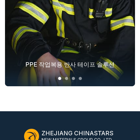
패션 아웃도어 의류를 위한 반사 섬유 솔
PPE 작업복용 반사 테이프 솔루션
겉옷을 위한 야광 패브릭 솔루션
산업 전반에 걸친 안전복 솔루션
루션
ZHEJIANG CHINASTARS