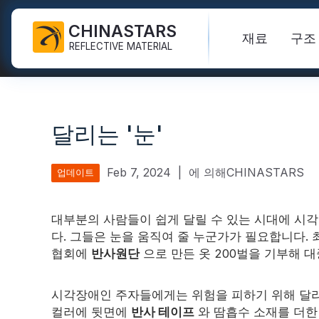
CHINASTARS
재료
구조
REFLECTIVE MATERIAL
PPE용 반사 원단
어두운 직물에 빛을 발합니다
안전 조끼
자주 묻는 질문
인증서
달리는 '눈'
산업용 세척 테이프
무지개 반사 원단
하이비스 재킷
신제품
목록
FR 반사 테이프
반사 인쇄 직물
안전바지
비디오
국제표준
Feb 7, 2024
|
에 의해CHINASTARS
업데이트
열전달 비닐 및 로고
실버 반사 직물
안전 비옷
블로그
대부분의 사람들이 쉽게 달릴 수 있는 시대에 시
반사 리본
컬러 반사 원단
안전 셔츠 & 스웻셔츠
다. 그들은 눈을 움직여 줄 누군가가 필요합니다.
빠른 링크:
반사 직물
협회에
반사원단
으로 만든 옷 200벌을 기부해 대
반사 배관
그라데이션 반사 원단
안전 작업복
반사 원사
천공된 반사 직물
시각장애인 주자들에게는 위험을 피하기 위해 달리는
무지개 반사
컬러에 뒷면에
반사 테이프
와 땀흡수 소재를 더한