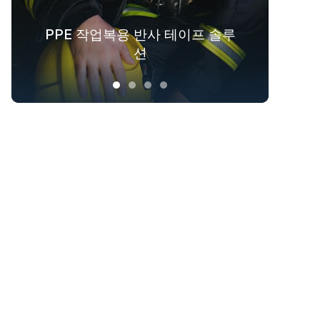
PPE 작업복용 반사 테이프 솔루
패션 아웃도어 의류를 위한 반사
겉옷을 위한 야광 패브릭 솔루션
산업 전반에 걸친 안전복 솔루션
섬유 솔루션
션