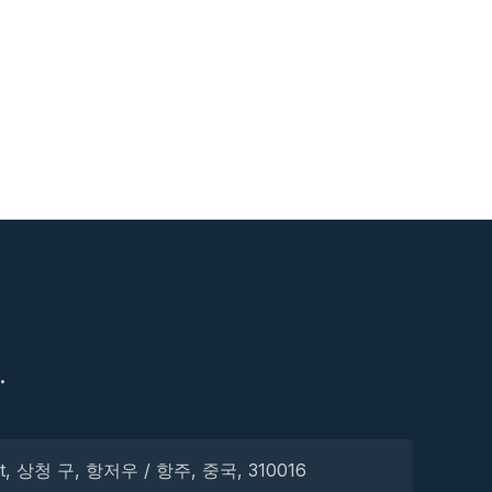
S
.
eet, 상청 구, 항저우 / 항주, 중국, 310016