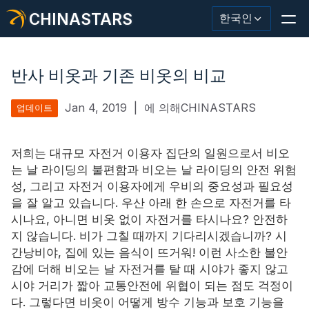
CHINASTARS
한국인
반사 비옷과 기존 비옷의 비교
Jan 4, 2019
|
에 의해CHINASTARS
업데이트
반사재/테이프
패션 반사 직물
저희는 대규모 자전거 이용자 집단의 일원으로서 비오
는 날 라이딩의 불편함과 비오는 날 라이딩의 안전 위험
안전복
성, 그리고 자전거 이용자에게 우비의 중요성과 필요성
을 잘 알고 있습니다. 우산 아래 한 손으로 자전거를 타
어둠 속에서 빛나는 소재
시나요, 아니면 비옷 없이 자전거를 타시나요? 안전하
지 않습니다. 비가 그칠 때까지 기다리시겠습니까? 시
산업용 세척 트림
간낭비야, 집에 있는 음식이 뜨거워! 이런 사소한 불안
감에 더해 비오는 날 자전거를 탈 때 시야가 좋지 않고
CHINASTARS 정보
시야 거리가 짧아 교통안전에 위협이 되는 점도 걱정이
다. 그렇다면 비옷이 어떻게 방수 기능과 보호 기능을
새로운 제품