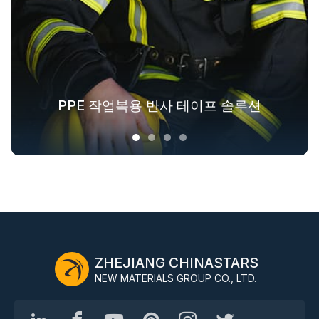
패션 아웃도어 의류를 위한 반사 섬유 솔
PPE 작업복용 반사 테이프 솔루션
겉옷을 위한 야광 패브릭 솔루션
산업 전반에 걸친 안전복 솔루션
루션
ZHEJIANG CHINASTARS
NEW MATERIALS GROUP CO., LTD.