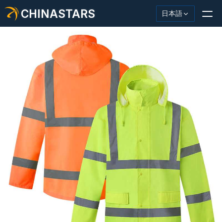
CHINASTARS
日本語
反射材・テープ
ファッション反射生地
安全服
暗闇で光る素材
工業用ウォッシュトリム
CHINASTARS について
新製品