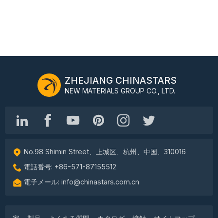
ZHEJIANG CHINASTARS
NEW MATERIALS GROUP CO., LTD.
No.98 Shimin Street、上城区、杭州、中国、310016
電話番号: +86-571-87155512
電子メール: info@chinastars.com.cn