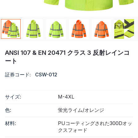
リソース
カタログ
ビデオ
ANSI 107 & EN 20471 クラス 3 反射レインコ
接触
ート
証券コード:
CSW-012
サイズ:
M-4XL
色:
蛍光ライム/オレンジ
材料:
PUコーティングされた300Dオッ
クスフォード