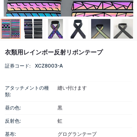
リソース
カタログ
ビデオ
衣類用レインボー反射リボンテープ
接触
証券コード:
XCZ8003-A
アタッチメントの種
縫い付けます
類:
昼の色:
黒
反射色:
虹
基布:
グログランテープ