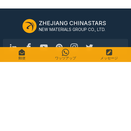
ZHEJIANG CHINASTARS
NEW MATERIALS GROUP CO., LTD.
郵便
ワッツアップ
メッセージ
No.98 Shimin Street、上城区、杭州、中国、310016
電話番号: +86-571-87155512
電子メール: info@chinastars.com.cn
家
製品
よくある質問
カタログ
接触
サイトマップ
プライバシーポリシー
利用規約