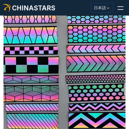
CHINASTARS
日本語
反射材・テープ
ファッション反射生地
安全服
暗闇で光る素材
工業用ウォッシュトリム
CHINASTARS について
新製品