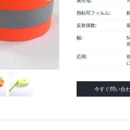
裏生地:
熱転写フィルム:
反射係数:
最
幅:
応用:
今すぐ問い合