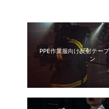
PPE作業服向け反射テー
ン