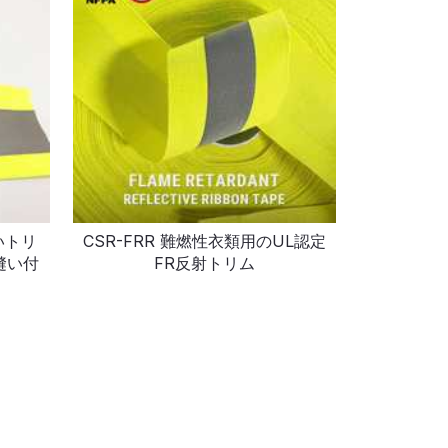
高いトリ
CSR-FRR 難燃性衣類用のUL認定
縫い付
FR反射トリム