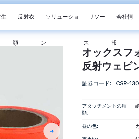
射生
反射衣
ソリューショ
リソー
会社情
類
ン
ス
報
オックスフ
反射ウェビ
証券コード:
CSR-130
安全ベスト
難燃性反射布
アタッチメントの種
反射材
類:
昼の色:
反射生地