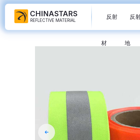
CHINASTARS
反射
反
REFLECTIVE MATERIAL
材
地
PPE用反射布
暗い布で輝きます
反射ベスト
よくある質問
認証
工業用洗濯テープ
レインボー反射生地
反射ジャケット
新製品
カタログ
難燃性反射布
反射印刷生地
反射パンツ
ビデオ
国際規格
熱転写ビニール＆ロゴ
シルバー反射生地
反射レインコート
ブログ
反射リボン
カラー反射生地
反射シャツ
クイックリンク:
反射生地
反射パイピング
グラデーション反射生地
反射ツナギ
反射糸
穴あき反射生地
レインボー
プリズマティックテープ