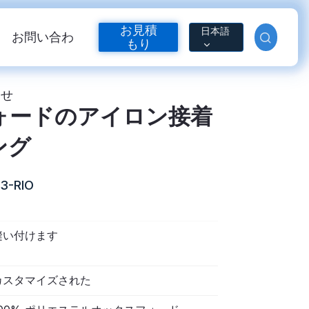
お見積
日本語
お問い合わ
もり
せ
ォードのアイロン接着
ング
3-RIO
縫い付けます
反射熱伝達ビニール
カスタマイズされた