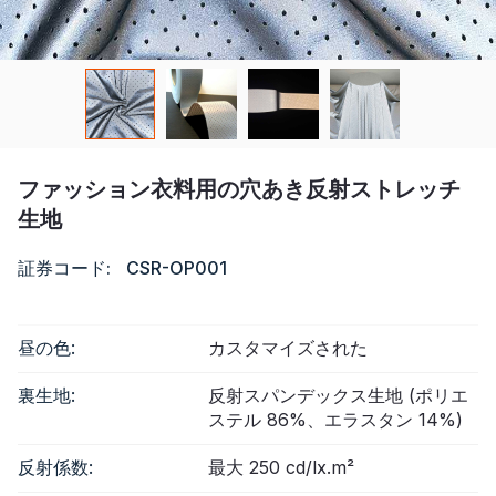
リソース
カタログ
ビデオ
ファッション衣料用の穴あき反射ストレッチ
接触
生地
証券コード:
CSR-OP001
昼の色:
カスタマイズされた
裏生地:
反射スパンデックス生地 (ポリエ
ステル 86%、エラスタン 14%)
反射係数:
最大 250 cd/lx.m²