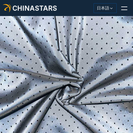
CHINASTARS
日本語
反射材・テープ
ファッション反射生地
安全服
暗闇で光る素材
工業用ウォッシュトリム
CHINASTARS について
新製品