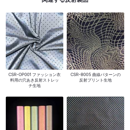
CSR-OP001 ファッション衣
CSR-8005 曲線パターンの
料用の穴あき反射ストレッ
反射プリント生地
チ生地