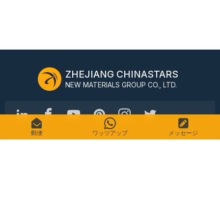
ZHEJIANG CHINASTARS
NEW MATERIALS GROUP CO., LTD.
郵便
ワッツアップ
メッセージ
No.98 Shimin Street、上城区、杭州、中国、310016
電話番号: +86-571-87155512
電子メール: info@chinastars.com.cn
家
製品
よくある質問
カタログ
接触
サイトマップ