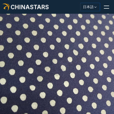
CHINASTARS
日本語
反射材・テープ
ファッション反射生地
安全服
暗闇で光る素材
工業用ウォッシュトリム
CHINASTARS について
新製品