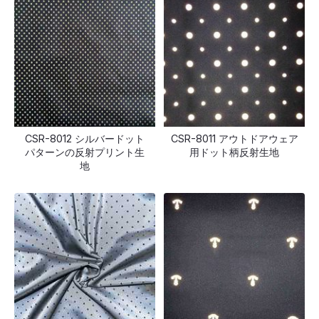
CSR-8012 シルバードット
CSR-8011 アウトドアウェア
パターンの反射プリント生
用ドット柄反射生地
地