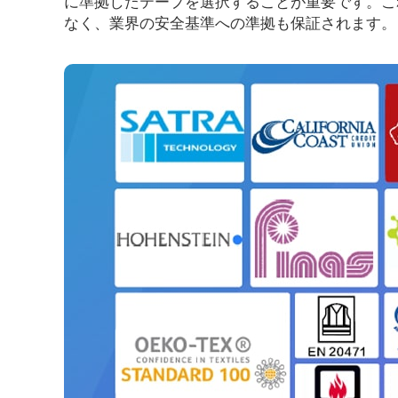
に準拠したテープを選択することが重要です。こ
なく、業界の安全基準への準拠も保証されます。