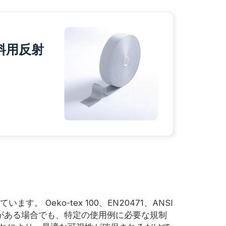
料用反射
ます。 Oeko-tex 100、EN20471、ANSI
要がある場合でも、特定の使用例に必要な規制