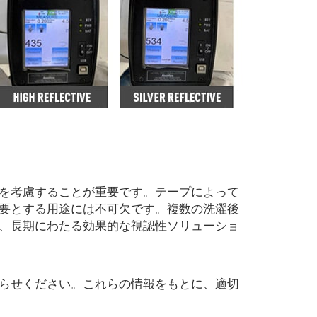
を考慮することが重要です。テープによって
要とする用途には不可欠です。複数の洗濯後
、長期にわたる効果的な視認性ソリューショ
らせください。これらの情報をもとに、適切