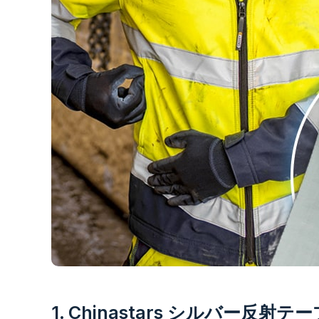
1. Chinastars シルバー反射