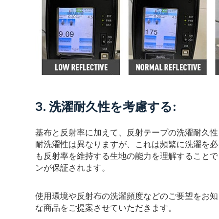
3. 洗濯耐久性を考慮する:
基布と反射率に加えて、反射テープの洗濯耐久性
耐洗濯性は異なりますが、これは頻繁に洗濯を必
も反射率を維持する生地の能力を理解することで
ンが保証されます。
使用環境や反射布の洗濯頻度などのご要望をお知
な商品をご提案させていただきます。