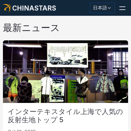
CHINASTARS
日本語
最新ニュース
反射材・テープ
ファッション反射生地
安全服
暗闇で光る素材
工業用ウォッシュトリム
インターテキスタイル上海で人気の
CHINASTARS について
反射生地トップ 5
新製品