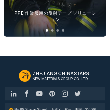
PPE 作業服用の反射テープ ソリューシ
ファッションアウトドア衣料用の反射
アウター用蓄光生地ソリューション
業界全体の安全服ソリューション
テキスタイルソリューション
ョン
ZHEJIANG CHINASTARS
NEW MATERIALS GROUP CO., LTD.
No.98 Shimin Street、上城区、杭州、中国、310016