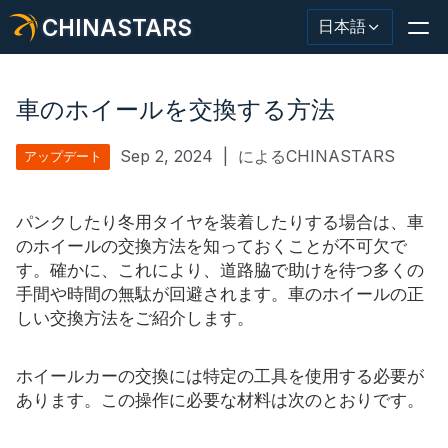
CHINASTARS
日本語
車のホイールを交換する方法
Sep 2, 2024
|
によるCHINASTARS
アップデート
反射材・テープ
ファッション反射生地
パンクしたり冬用タイヤを装着したりする場合は、車
のホイールの交換方法を知っておくことが不可欠で
安全服
す。確かに、これにより、道路脇で助けを待つ多くの
手間や時間の無駄が回避されます。車のホイールの正
暗闇で光る素材
しい交換方法をご紹介します。
工業用ウォッシュトリム
ホイールカーの交換には特定の工具を使用する必要が
CHINASTARS について
あります。この操作に必要な材料は次のとおりです。
新製品