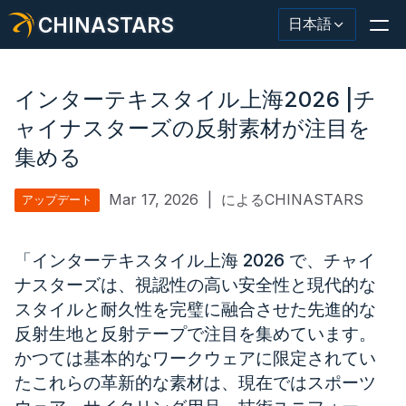
CHINASTARS
日本語
インターテキスタイル上海2026 |チ
ャイナスターズの反射素材が注目を
集める
反射材・テープ
ファッション反射生地
Mar 17, 2026
|
によるCHINASTARS
アップデート
安全服
「インターテキスタイル上海 2026 で、チャイ
暗闇で光る素材
ナスターズは、視認性の高い安全性と現代的な
スタイルと耐久性を完璧に融合させた先進的な
工業用ウォッシュトリム
反射生地と反射テープで注目を集めています。
かつては基本的なワークウェアに限定されてい
CHINASTARS について
たこれらの革新的な素材は、現在ではスポーツ
新製品