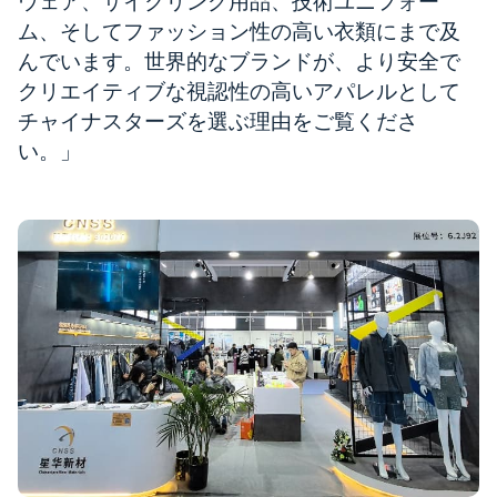
ウェア、サイクリング用品、技術ユニフォー
ム、そしてファッション性の高い衣類にまで及
リソース
んでいます。世界的なブランドが、より安全で
クリエイティブな視認性の高いアパレルとして
カタログ
チャイナスターズを選ぶ理由をご覧くださ
ビデオ
い。」
接触