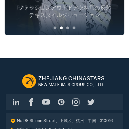
PPE 作業服用の反射テープ ソリューシ
ファッションアウトドア衣料用の反射
アウター用蓄光生地ソリューション
業界全体の安全服ソリューション
テキスタイルソリューション
ョン
ZHEJIANG CHINASTARS
NEW MATERIALS GROUP CO., LTD.
No.98 Shimin Street、上城区、杭州、中国、310016