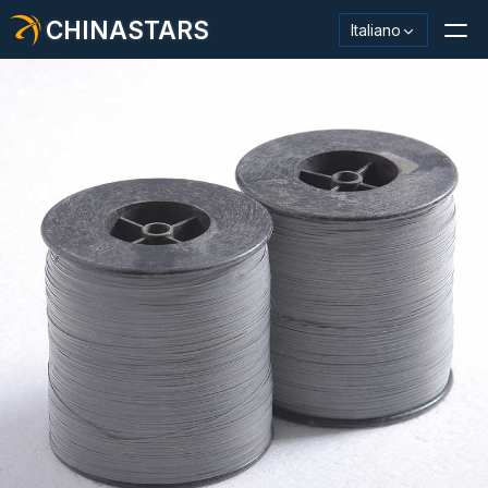
CHINASTARS
Italiano
Materiale/nastro riflettente
Tessuto riflettente alla moda
Abbigliamento di sicurezza
Materiale che si illumina al buio
Lavaggio industriale Trim
Informazioni su CHINASTARS
Nuovo prodotto