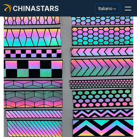
CHINASTARS
Italiano
Materiale/nastro riflettente
Tessuto riflettente alla moda
Abbigliamento di sicurezza
Materiale che si illumina al buio
Lavaggio industriale Trim
Informazioni su CHINASTARS
Nuovo prodotto