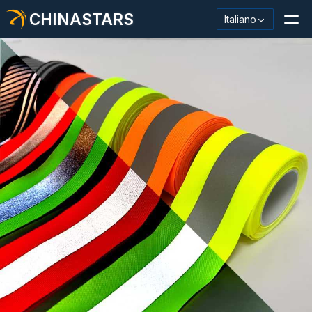
CHINASTARS
Italiano
Materiale/nastro riflettente
Tessuto riflettente alla moda
Abbigliamento di sicurezza
Materiale che si illumina al buio
Lavaggio industriale Trim
Informazioni su CHINASTARS
Nuovo prodotto