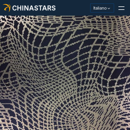
CHINASTARS
Italiano
Materiale/nastro riflettente
Tessuto riflettente alla moda
Abbigliamento di sicurezza
Materiale che si illumina al buio
Lavaggio industriale Trim
Informazioni su CHINASTARS
Nuovo prodotto