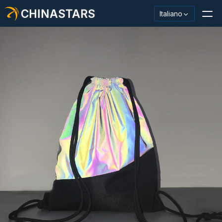
CHINASTARS
Italiano
Materiale/nastro riflettente
Tessuto riflettente alla moda
Abbigliamento di sicurezza
Materiale che si illumina al buio
Lavaggio industriale Trim
Informazioni su CHINASTARS
Nuovo prodotto