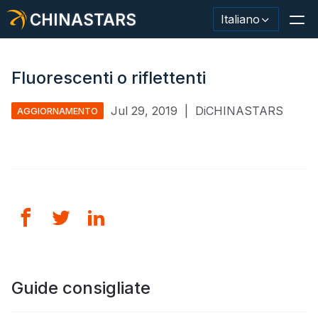
CHINASTARS
Italiano
Fluorescenti o riflettenti
Jul 29, 2019
|
DiCHINASTARS
AGGIORNAMENTO
Materiale/nastro riflettente
Tessuto riflettente alla moda
Abbigliamento di sicurezza
Materiale che si illumina al buio
Lavaggio industriale Trim
Informazioni su CHINASTARS
Guide consigliate
Nuovo prodotto