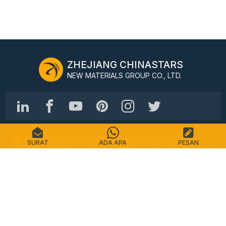
ZHEJIANG CHINASTARS
NEW MATERIALS GROUP CO., LTD.
Jalan Shimin No.98, Distrik Shangcheng, Hangzhou,
SURAT
ADA APA
PESAN
Cina, 310016
Telp: +86-571-87155512
Surel: info@chinastars.com.cn
Rumah
Produk
FAQ
Katalog
Kontak
Peta Situs