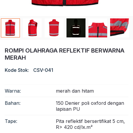
Sertifikat
Katalog
Video
Kontak
ROMPI OLAHRAGA REFLEKTIF BERWARNA
MERAH
Kode Stok:
CSV-041
Warna:
merah dan hitam
Bahan:
150 Denier poli oxford dengan
lapisan PU
Tape:
Pita reflektif bersertifikat 5 cm,
R> 420 cd/lx.m²