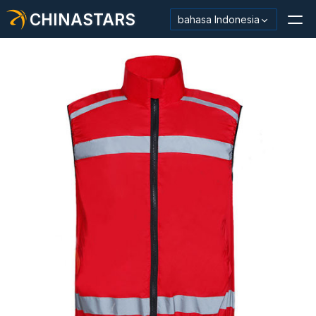
CHINASTARS
bahasa Indonesia
Bahan Reflektif/Pita
Kain Reflektif Mode
Pakaian Keamanan
Bahan Menyala Dalam Gelap
Pemangkasan Pencucian Industri
Tentang CHINASTARS
Produk baru