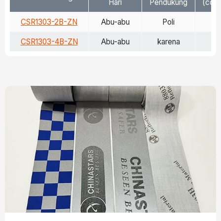
Hari
Pendukung
(cd/l
CSR1303-2B-ZN
Abu-abu
Poli
>
CSR1303-4B-ZN
Abu-abu
karena
>