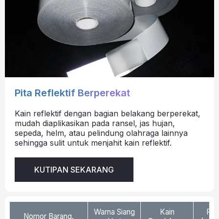
Pita Reflektif Berperekat
Kain reflektif dengan bagian belakang berperekat,
mudah diaplikasikan pada ransel, jas hujan,
sepeda, helm, atau pelindung olahraga lainnya
sehingga sulit untuk menjahit kain reflektif.
KUTIPAN SEKARANG
Warna Siang
Kain
Ref
Nomor Barang.