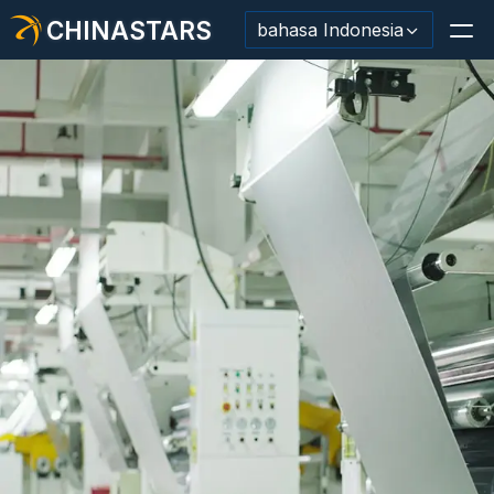
CHINASTARS
bahasa Indonesia
Bahan Reflektif/Pita
Kain Reflektif Mode
Pakaian Keamanan
Bahan Menyala Dalam Gelap
Pemangkasan Pencucian Industri
Tentang CHINASTARS
Produk baru