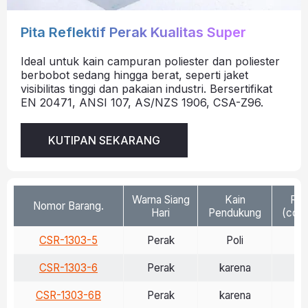
Pita Reflektif Perak Kualitas Super
Ideal untuk kain campuran poliester dan poliester
berbobot sedang hingga berat, seperti jaket
visibilitas tinggi dan pakaian industri. Bersertifikat
EN 20471, ANSI 107, AS/NZS 1906, CSA-Z96.
KUTIPAN SEKARANG
Warna Siang
Kain
Ref
Nomor Barang.
Hari
Pendukung
(cd/l
CSR-1303-5
Perak
Poli
>
CSR-1303-6
Perak
karena
>
CSR-1303-6B
Perak
karena
>