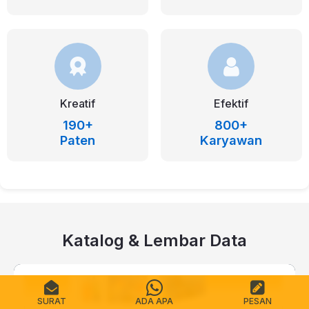
Kreatif
Efektif
190+
800+
Paten
Karyawan
Katalog & Lembar Data
SURAT
ADA APA
PESAN