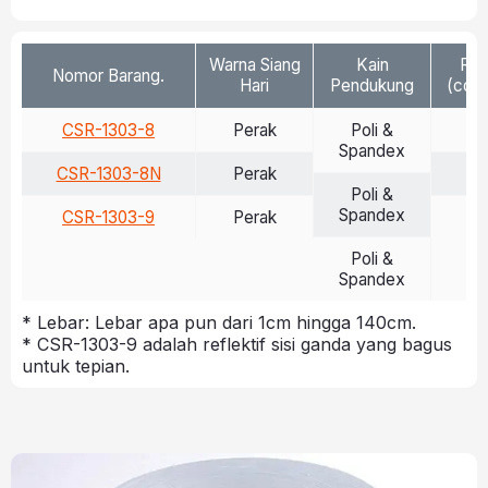
Warna Siang
Kain
Ref
Nomor Barang.
Hari
Pendukung
(cd/l
CSR-1303-8
Perak
Poli &
>
Spandex
CSR-1303-8N
Perak
>
Poli &
Spandex
CSR-1303-9
Perak
>
Poli &
Spandex
* Lebar: Lebar apa pun dari 1cm hingga 140cm.
* CSR-1303-9 adalah reflektif sisi ganda yang bagus
untuk tepian.