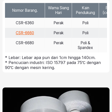
Warna Siang
Kain
Ref
Nomor Barang.
Hari
Pendukung
(cd/l
CSR-6360
Perak
Poli
>
CSR-6660
Perak
Poli
>
CSR-6680
Perak
Poli &
>
Spandex
* Lebar: Lebar apa pun dari 1cm hingga 140cm.
* Pencucian industri: ISO 15797 pada 75℃ dengan
90℃ dengan mesin kering.