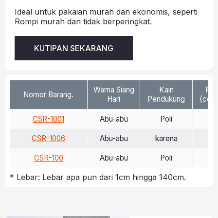
Ideal untuk pakaian murah dan ekonomis, seperti
Rompi murah dan tidak berperingkat.
KUTIPAN SEKARANG
Warna Siang
Kain
Ref
Nomor Barang.
Hari
Pendukung
(cd/l
CSR-1001
Abu-abu
Poli
>
CSR-1006
Abu-abu
karena
>
CSR-100
Abu-abu
Poli
>
* Lebar: Lebar apa pun dari 1cm hingga 140cm.