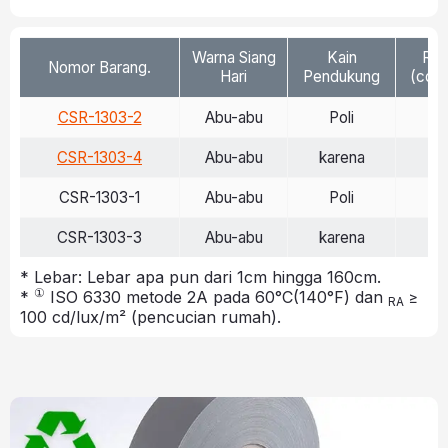
Warna Siang
Kain
Ref
Nomor Barang.
Hari
Pendukung
(cd/l
CSR-1303-2
Abu-abu
Poli
>
CSR-1303-4
Abu-abu
karena
>
CSR-1303-1
Abu-abu
Poli
>
CSR-1303-3
Abu-abu
karena
>
* Lebar: Lebar apa pun dari 1cm hingga 160cm.
①
*
ISO 6330 metode 2A pada 60°C(140°F) dan
≥
RA
100 cd/lux/m² (pencucian rumah).