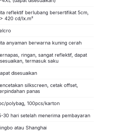
-4XL (dapat disesuaikan)
ita reflektif berlubang bersertifikat 5cm,
> 420 cd/lx.m²
elcro
ita anyaman berwarna kuning cerah
ernapas, ringan, sangat reflektif, dapat
isesuaikan, termasuk saku
apat disesuaikan
encetakan silkscreen, cetak offset,
erpindahan panas
pc/polybag, 100pcs/karton
5-30 hari setelah menerima pembayaran
ingbo atau Shanghai