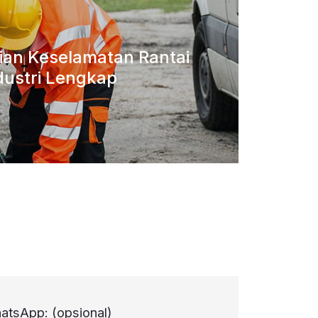
aian Keselamatan Rantai
dustri Lengkap
atsApp:
(opsional)