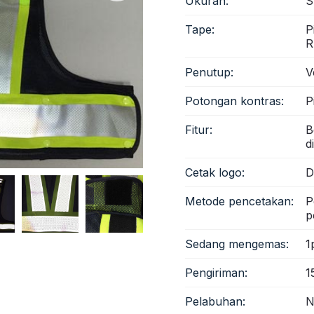
Ukuran:
S
Tape:
P
R
Penutup:
V
Potongan kontras:
P
Fitur:
B
d
Cetak logo:
D
Metode pencetakan:
P
p
Sedang mengemas:
1
Pengiriman:
1
Pelabuhan:
N