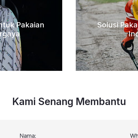
untuk Pakaian
Solusi Pak
rgaya
In
Kami Senang Membantu
Nama:
Wh