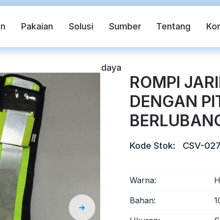
in
Pakaian
Solusi
Sumber
Tentang
Ko
daya
ROMPI JARI
DENGAN PI
BERLUBAN
Kode Stok:
CSV-02
if
Rompi pengaman
Pita Reflektif FR
Warna:
H
Bahan:
1
ndahan Panas Reflektif
Kain Reflektif Pelangi