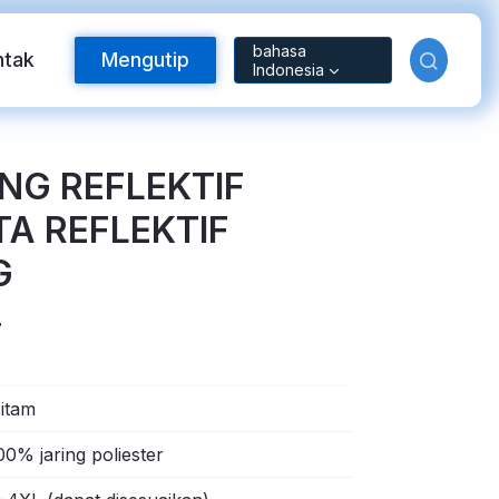
bahasa
ntak
Mengutip
Indonesia
NG REFLEKTIF
TA REFLEKTIF
G
7
Bahan Reflektif
itam
00% jaring poliester