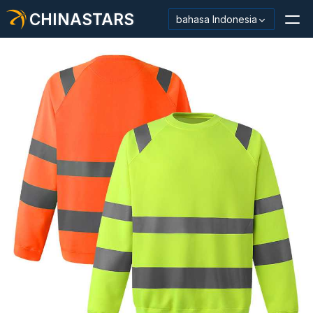
CHINASTARS
bahasa Indonesia
Bahan Reflektif/Pita
Kain Reflektif Mode
Pakaian Keamanan
Bahan Menyala Dalam Gelap
Pemangkasan Pencucian Industri
Tentang CHINASTARS
Produk baru