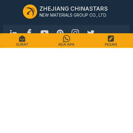
ZHEJIANG CHINASTARS
NEW MATERIALS GROUP CO., LTD.
SURAT
ADA APA
PESAN
Jalan Shimin No.98, Distrik Shangcheng, Hangzhou,
Cina, 310016
Telp: +86-571-87155512
Surel: info@chinastars.com.cn
Rumah
Produk
FAQ
Katalog
Kontak
Peta Situs
Kebijakan pribadi
Ketentuan Layanan
Hak Cipta © CHINASTARS. Seluruh hak cipta.