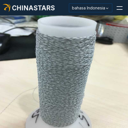
CHINASTARS
bahasa Indonesia
Bahan Reflektif/Pita
Kain Reflektif Mode
Pakaian Keamanan
Bahan Menyala Dalam Gelap
Pemangkasan Pencucian Industri
Tentang CHINASTARS
Produk baru