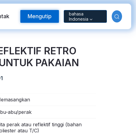
bahasa
ntak
Mengutip
Indonesia
REFLEKTIF RETRO
 UNTUK PAKAIAN
1
emasangkan
Bahan Reflektif
bu-abu/perak
ita perak atau reflektif tinggi (bahan
oliester atau T/C)