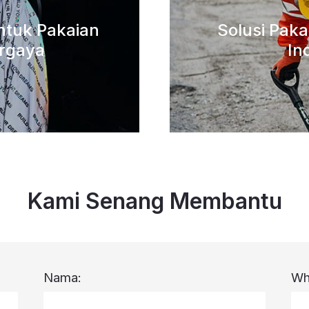
untuk Pakaian
Solusi Pak
rgaya
In
Kami Senang Membantu
Nama:
Wh