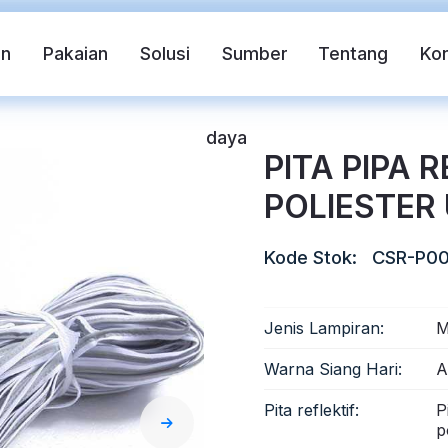
in
Pakaian
Solusi
Sumber
Tentang
Ko
daya
PITA PIPA 
POLIESTER
Kode Stok:
CSR-P00
Jenis Lampiran:
M
if
Rompi pengaman
Pita Reflektif FR
Warna Siang Hari:
A
Pita reflektif:
P
ndahan Panas Reflektif
Kain Reflektif Pelangi
p