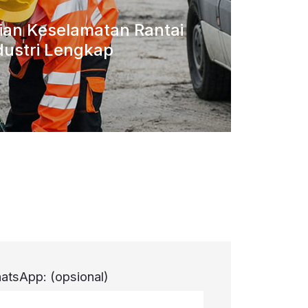
aian Keselamatan Rantai
dustri Lengkap
atsApp:
(opsional)