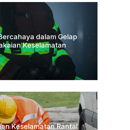
a Bercahaya dalam Gelap
akaian Keselamatan
aian Keselamatan Rantai