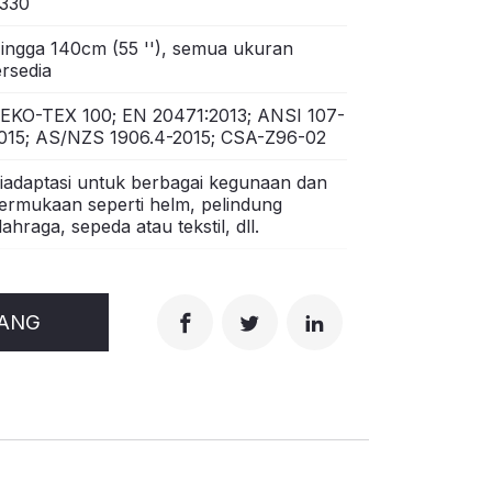
330
ingga 140cm (55 ''), semua ukuran
ersedia
EKO-TEX 100; EN 20471:2013; ANSI 107-
015; AS/NZS 1906.4-2015; CSA-Z96-02
iadaptasi untuk berbagai kegunaan dan
ermukaan seperti helm, pelindung
lahraga, sepeda atau tekstil, dll.
RANG