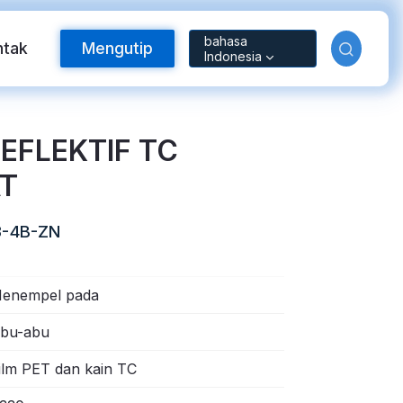
bahasa
ntak
Mengutip
Indonesia
REFLEKTIF TC
T
3-4B-ZN
enempel pada
Bahan Reflektif
bu-abu
ilm PET dan kain TC