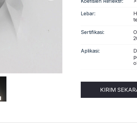
Koefisien Reflektif:
>
Lebar:
H
t
Sertifikasi:
O
2
Aplikasi:
D
p
o
KIRIM SEKA