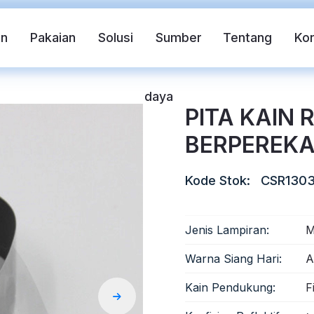
in
Pakaian
Solusi
Sumber
Tentang
Ko
daya
PITA KAIN 
BERPEREKA
Kode Stok:
CSR130
Jenis Lampiran:
M
if
Rompi pengaman
Pita Reflektif FR
Warna Siang Hari:
A
Kain Pendukung:
F
ndahan Panas Reflektif
Kain Reflektif Pelangi