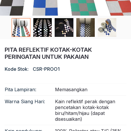
Sertifikat
Katalog
Video
Kontak
PITA REFLEKTIF KOTAK-KOTAK
PERINGATAN UNTUK PAKAIAN
Kode Stok:
CSR-PROO1
Pita Lampiran:
Memasangkan
Warna Siang Hari:
Kain reflektif perak dengan
pencetakan kotak-kotak
biru/hitam/hijau (dapat
disesuaikan)
Kain pendukung:
100% Poliester atau T/C (35%