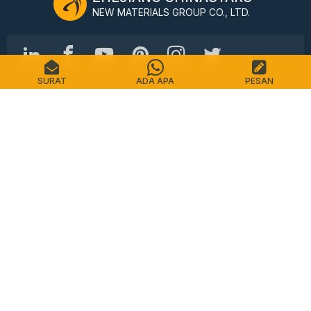
NEW MATERIALS GROUP CO., LTD.
SURAT
ADA APA
PESAN
Jalan Shimin No.98, Distrik Shangcheng, Hangzhou,
Cina, 310016
Telp: +86-571-87155512
Surel: info@chinastars.com.cn
Rumah
Produk
FAQ
Katalog
Kontak
Peta Situs
Kebijakan pribadi
Ketentuan Layanan
Hak Cipta © CHINASTARS. Seluruh hak cipta.