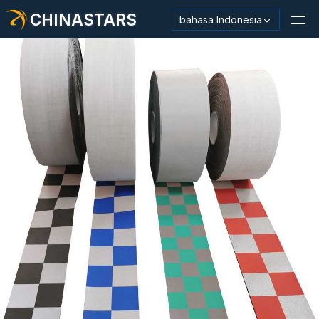
CHINASTARS
bahasa Indonesia
Bahan Reflektif/Pita
Kain Reflektif Mode
Pakaian Keamanan
Bahan Menyala Dalam Gelap
Pemangkasan Pencucian Industri
Tentang CHINASTARS
Produk baru