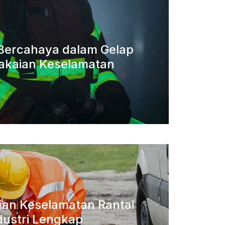
a Bercahaya dalam Gelap
akaian Keselamatan
aian Keselamatan Rantai
dustri Lengkap