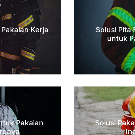
k Pakaian Kerja
Solusi Pit
untuk P
untuk Pakaian
Solusi Pak
rgaya
In