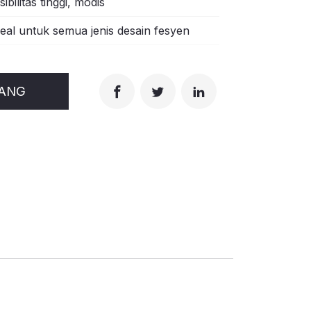
isibilitas tinggi, modis
deal untuk semua jenis desain fesyen
RANG