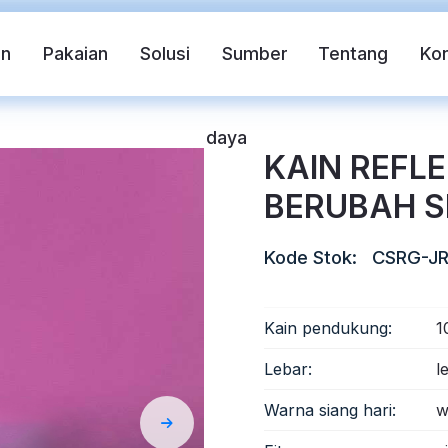
in
Pakaian
Solusi
Sumber
Tentang
Ko
daya
KAIN REFL
BERUBAH S
Kode Stok:
CSRG-JR
Kain pendukung:
1
if
Rompi pengaman
Pita Reflektif FR
Lebar:
l
Warna siang hari:
w
ndahan Panas Reflektif
Kain Reflektif Pelangi