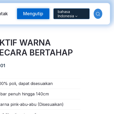
bahasa
ntak
Mengutip
Indonesia
EKTIF WARNA
ECARA BERTAHAP
01
00% poli, dapat disesuaikan
Bahan Reflektif
ebar penuh hingga 140cm
arna pink-abu-abu (Disesuaikan)