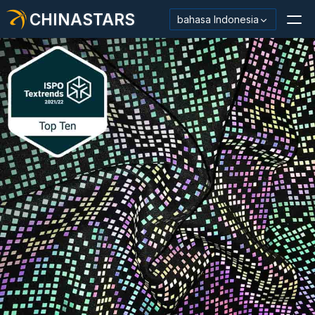
CHINASTARS
bahasa Indonesia
Bahan Reflektif/Pita
Kain Reflektif Mode
Pakaian Keamanan
Bahan Menyala Dalam Gelap
Pemangkasan Pencucian Industri
Tentang CHINASTARS
Produk baru