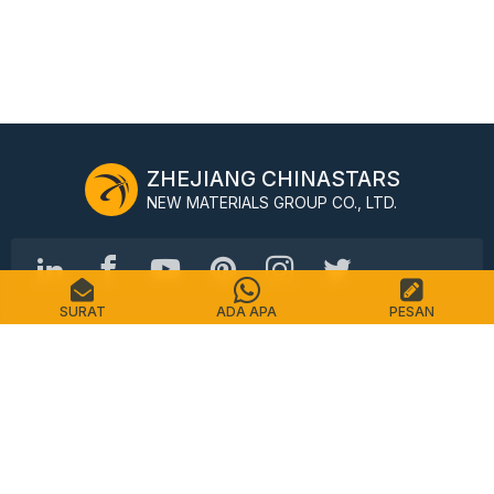
ZHEJIANG CHINASTARS
NEW MATERIALS GROUP CO., LTD.
SURAT
ADA APA
PESAN
Jalan Shimin No.98, Distrik Shangcheng, Hangzhou,
Cina, 310016
Telp: +86-571-87155512
Surel: info@chinastars.com.cn