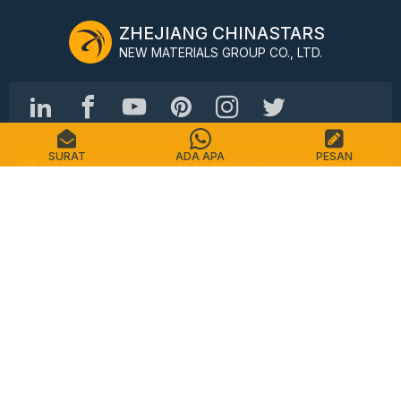
ZHEJIANG CHINASTARS
NEW MATERIALS GROUP CO., LTD.
SURAT
ADA APA
PESAN
Jalan Shimin No.98, Distrik Shangcheng, Hangzhou,
Cina, 310016
Telp: +86-571-87155512
Surel: info@chinastars.com.cn
Rumah
Produk
FAQ
Katalog
Kontak
Peta Situs
Kebijakan pribadi
Ketentuan Layanan
Hak Cipta © CHINASTARS. Seluruh hak cipta.