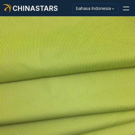
CHINASTARS
bahasa Indonesia
Bahan Reflektif/Pita
Kain Reflektif Mode
Pakaian Keamanan
Bahan Menyala Dalam Gelap
Pemangkasan Pencucian Industri
Tentang CHINASTARS
Produk baru