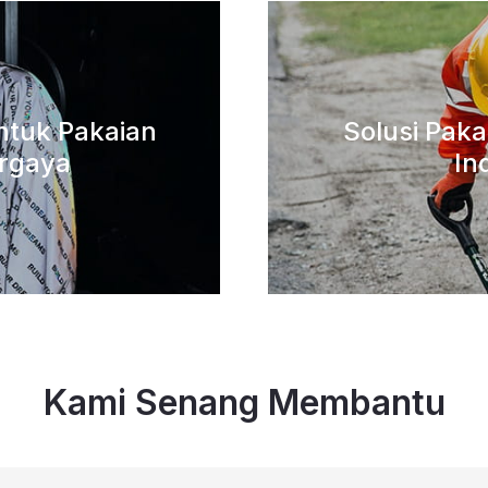
untuk Pakaian
Solusi Pak
rgaya
In
Kami Senang Membantu