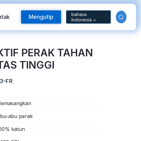
bahasa
ntak
Mengutip
Indonesia
EKTIF PERAK TAHAN
ITAS TINGGI
3-FR
emasangkan
Bahan Reflektif
bu-abu perak
00% katun