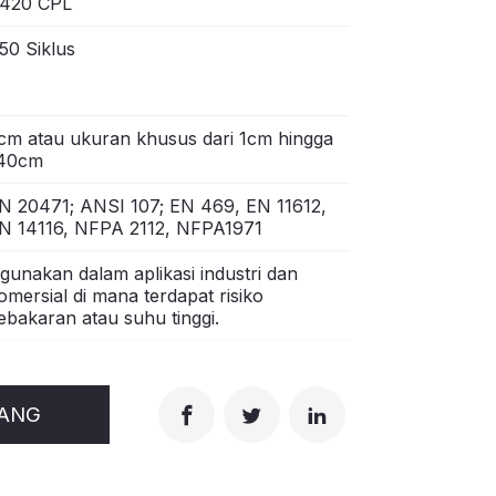
420 CPL
50 Siklus
cm atau ukuran khusus dari 1cm hingga
40cm
N 20471; ANSI 107; EN 469, EN 11612,
N 14116, NFPA 2112, NFPA1971
igunakan dalam aplikasi industri dan
omersial di mana terdapat risiko
ebakaran atau suhu tinggi.
RANG