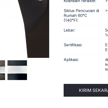
Koefisien reflektif:
>
Siklus Pencucian di
>
Rumah 60°C
(140°F):
Lebar:
5
1
Sertifikasi:
E
E
Aplikasi:
d
k
k
KIRIM SEKA