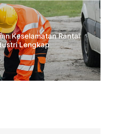
aian Keselamatan Rantai
dustri Lengkap