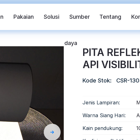
in
Pakaian
Solusi
Sumber
Tentang
Ko
daya
PITA REFL
API VISIBIL
Kode Stok:
CSR-130
Jenis Lampiran:
M
if
Rompi pengaman
Pita Reflektif FR
Warna Siang Hari:
A
Kain pendukung:
1
ndahan Panas Reflektif
Kain Reflektif Pelangi