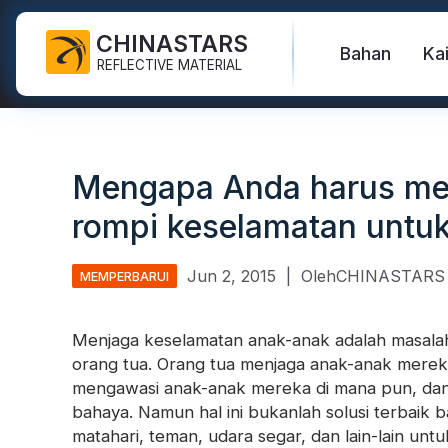
CHINASTARS
Bahan
Ka
REFLECTIVE MATERIAL
Kain Reflektif untuk APD
Bersinar di kain gelap
Rompi pengaman
FAQ
Sertifikat
Mengapa Anda harus m
Pita Pencuci Industri
Kain Reflektif Pelangi
Hai Vis Jaket
Produk baru
Katalog
rompi keselamatan untu
Pita Reflektif FR
Kain Reflektif Perak
Celana Keamanan
Video
Standar internasional
Vinyl & Logo Perpindahan
Kain Reflektif Perak
Jas Hujan Keselamatan
Blog
Jun 2, 2015
|
OlehCHINASTARS
MEMPERBARUI
Panas
Kain Reflektif Warna
Kemeja & Kaus Keselamatan
Pita Reflektif
Tautan
Menjaga keselamatan anak-anak adalah masalah
Kain Reflekt
Kain Reflektif Gradien
Baju Keselamatan
orang tua. Orang tua menjaga anak-anak merek
Perpipaan Reflektif
langsung:
mengawasi anak-anak mereka di mana pun, da
Kain Reflektif Berlubang
bahaya. Namun hal ini bukanlah solusi terbaik
Benang Reflektif
Vinyl Perpi
matahari, teman, udara segar, dan lain-lain untu