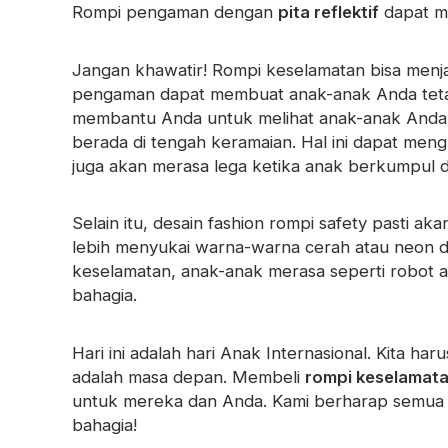
Pita Prismatik
Rompi pengaman dengan
pita reflektif
dapat me
Bahan Glow In The Dark
Jangan khawatir! Rompi keselamatan bisa menja
pengaman dapat membuat anak-anak Anda tetap te
membantu Anda untuk melihat anak-anak And
berada di tengah keramaian. Hal ini dapat mengh
juga akan merasa lega ketika anak berkumpul
Selain itu, desain fashion rompi safety pasti ak
lebih menyukai warna-warna cerah atau neon 
keselamatan, anak-anak merasa seperti robot
bahagia.
Hari ini adalah hari Anak Internasional. Kita h
adalah masa depan. Membeli
rompi keselamat
untuk mereka dan Anda. Kami berharap semua
bahagia!