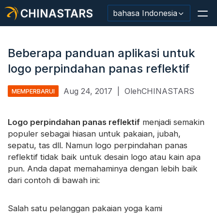
CHINASTARS
bahasa Indonesia
Beberapa panduan aplikasi untuk
logo perpindahan panas reflektif
Bahan Reflektif/Pita
Aug 24, 2017
|
OlehCHINASTARS
MEMPERBARUI
Kain Reflektif Mode
Logo perpindahan panas reflektif
Pakaian Keamanan
menjadi semakin
populer sebagai hiasan untuk pakaian, jubah,
Bahan Menyala Dalam Gelap
sepatu, tas dll. Namun logo perpindahan panas
reflektif tidak baik untuk desain logo atau kain apa
Pemangkasan Pencucian Industri
pun. Anda dapat memahaminya dengan lebih baik
dari contoh di bawah ini:
Tentang CHINASTARS
Produk baru
Salah satu pelanggan pakaian yoga kami